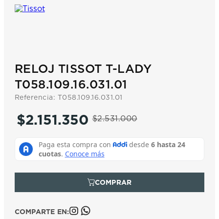
7
.
prc
8
.
hamilton
9
.
mido
10
.
casio
RELOJ TISSOT T-LADY
T058.109.16.031.01
Referencia
:
T058.109.16.031.01
$
2
.
151
.
350
$
2
.
531
.
000
COMPARTE EN: