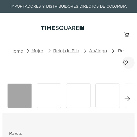
IMPORTADORES Y DISTRIBUIDORES DIRECTOS DE COLOMBIA
Buscar un producto o artículo
Mujer
Reloj de Pila
Análogo
Reloj Tissot T-Lady T058.109.16.031.01
TÉRMINOS MÁS BUSCADOS
1
.
seastar
2
.
aviation
3
.
integral
4
.
tissot
5
.
longines
6
.
prx
Marca: