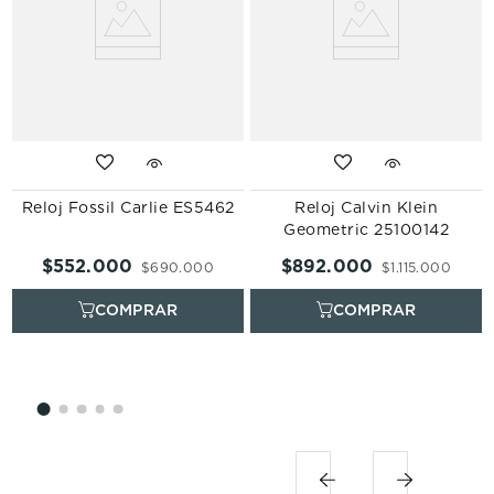
Reloj Fossil Carlie ES5462
Reloj Calvin Klein
Geometric 25100142
$
552
.
000
$
892
.
000
$
690
.
000
$
1
.
115
.
000