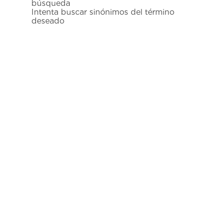
búsqueda
7
.
prx
Intenta buscar sinónimos del término
deseado
8
.
mido
9
.
hamilton
10
.
casio