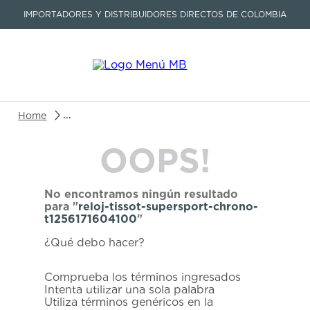
IMPORTADORES Y DISTRIBUIDORES DIRECTOS DE COLOMBIA
Buscar un producto o artículo
reloj-tissot-supersport-chrono-t1256171604100
OOPS!
TÉRMINOS MÁS BUSCADOS
1
.
seastar
No encontramos ningún resultado
2
.
aviation
para "
reloj-tissot-supersport-chrono-
t1256171604100
"
3
.
tissot
¿Qué debo hacer?
4
.
integral
5
.
longines
Comprueba los términos ingresados
Intenta utilizar una sola palabra
6
.
prc
Utiliza términos genéricos en la