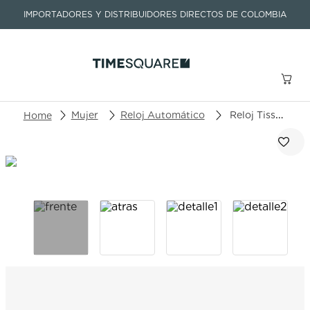
IMPORTADORES Y DISTRIBUIDORES DIRECTOS DE COLOMBIA
Buscar un producto o artículo
Mujer
Reloj Automático
Reloj Tissot Prx Powermatic 80 T931.207.41.111.00
TÉRMINOS MÁS BUSCADOS
1
.
seastar
2
.
aviation
3
.
tissot
4
.
integral
5
.
longines
6
.
prx