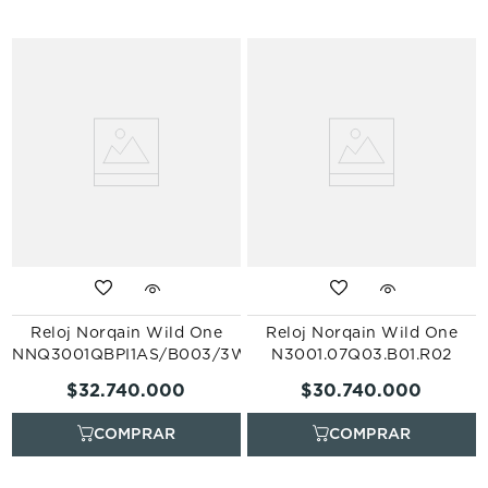
Reloj Norqain Wild One
Reloj Norqain Wild One
NNQ3001QBPI1AS/B003/3W2PIBRS.18BQ
N3001.07Q03.B01.R02
$
32
.
740
.
000
$
30
.
740
.
000