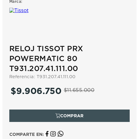
Marca:
7
.
prc
8
.
hamilton
9
.
mido
10
.
casio
RELOJ TISSOT PRX
POWERMATIC 80
T931.207.41.111.00
Referencia
:
T931.207.41.111.00
$
9
.
906
.
750
$
11
.
655
.
000
COMPARTE EN: