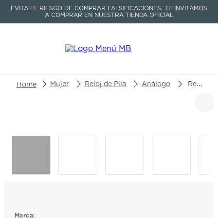
EVITA EL RIESGO DE COMPRAR FALSIFICACIONES, TE INVITAMOS
A COMPRAR EN NUESTRA TIENDA OFICIAL
Buscar un producto o artículo
Mujer
Reloj de Pila
Análogo
Reloj Tissot PRC 100 Solar T151.822.11.351.00
TÉRMINOS MÁS BUSCADOS
1
.
seastar
2
.
aviation
3
.
integral
4
.
tissot
5
.
longines
6
.
prc
Marca: