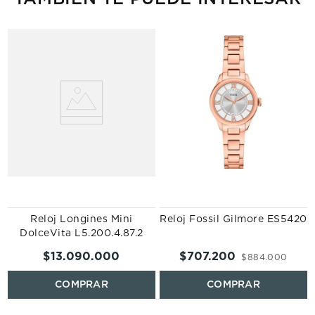
Reloj Longines Mini
Reloj Fossil Gilmore ES5420
DolceVita L5.200.4.87.2
$
13
.
090
.
000
$
707
.
200
$
884
.
000