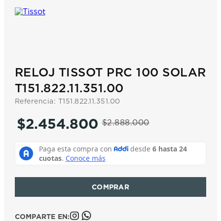
7
.
prx
8
.
hamilton
9
.
mido
10
.
casio
RELOJ TISSOT PRC 100 SOLAR
T151.822.11.351.00
Referencia
:
T151.822.11.351.00
$
2
.
454
.
800
$
2
.
888
.
000
COMPARTE EN: