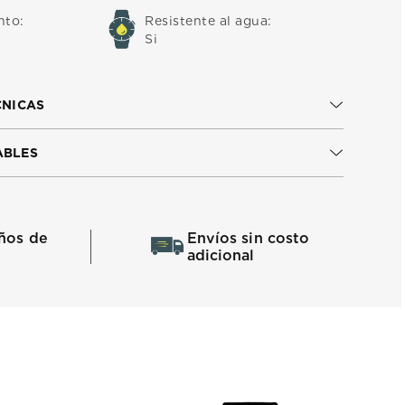
nto
:
Resistente al agua
:
Si
CNICAS
ABLES
ños de
Envíos sin costo
adicional