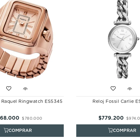
il Raquel Ringwatch ES5345
Reloj Fossil Carlie 
68
.
000
$
779
.
200
$
780
.
000
$
974
.