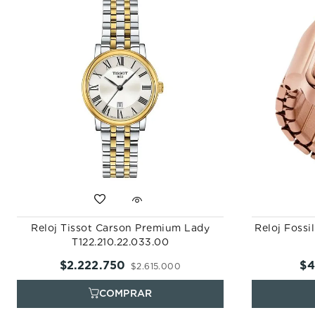
Reloj Tissot Carson Premium Lady
Reloj Foss
T122.210.22.033.00
$
2
.
222
.
750
$
4
$
2
.
615
.
000