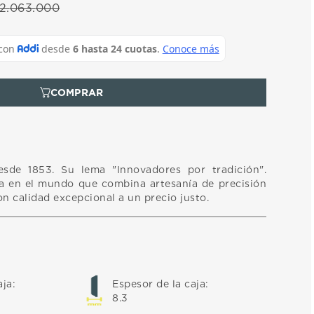
2
.
063
.
000
esde 1853. Su lema "Innovadores por tradición".
ca en el mundo que combina artesanía de precisión
on calidad excepcional a un precio justo.
aja
:
Espesor de la caja
:
8.3