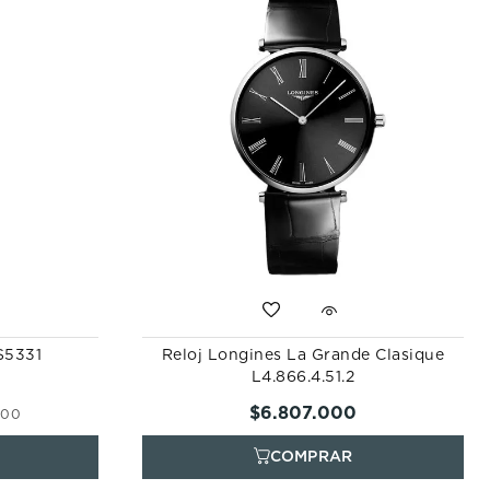
ES5331
Reloj Longines La Grande Clasique
L4.866.4.51.2
$
6
.
807
.
000
000