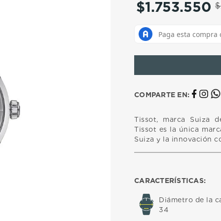
$
1
.
753
.
550
10
.
casio
$
COMPARTE EN:
Tissot, marca Suiza d
Tissot es la única mar
Suiza y la innovación c
CARACTERÍSTICAS:
Diámetro de la c
34