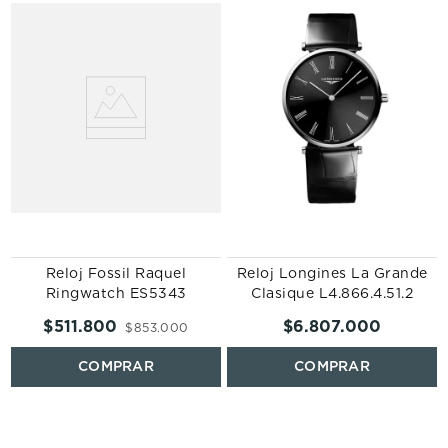
Reloj Fossil Raquel
Reloj Longines La Grande
Ringwatch ES5343
Clasique L4.866.4.51.2
$
511
.
800
$
6
.
807
.
000
$
853
.
000