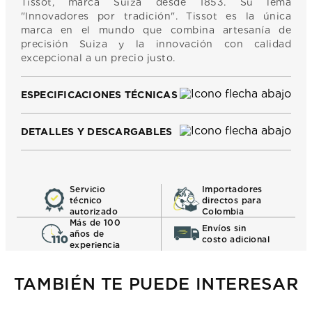
Tissot, marca Suiza desde 1853. Su lema
"Innovadores por tradición". Tissot es la única
marca en el mundo que combina artesanía de
precisión Suiza y la innovación con calidad
excepcional a un precio justo.
ESPECIFICACIONES TÉCNICAS
DETALLES Y DESCARGABLES
Servicio
Importadores
técnico
directos para
autorizado
Colombia
Más de 100
Envíos sin
años de
costo adicional
experiencia
TAMBIÉN TE PUEDE INTERESAR