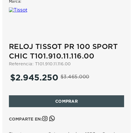
Marca:
7
.
prx
8
.
mido
9
.
hamilton
10
.
casio
RELOJ TISSOT PR 100 SPORT
CHIC T101.910.11.116.00
Referencia
:
T101.910.11.116.00
$
2
.
945
.
250
$
3
.
465
.
000
COMPARTE EN: