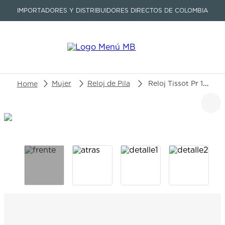
IMPORTADORES Y DISTRIBUIDORES DIRECTOS DE COLOMBIA
Buscar un producto o artículo
Mujer
Reloj de Pila
Reloj Tissot Pr 100 Sport Chic T101.910.11.116.00
TÉRMINOS MÁS BUSCADOS
1
.
seastar
2
.
aviation
3
.
tissot
4
.
integral
5
.
longines
6
.
prc