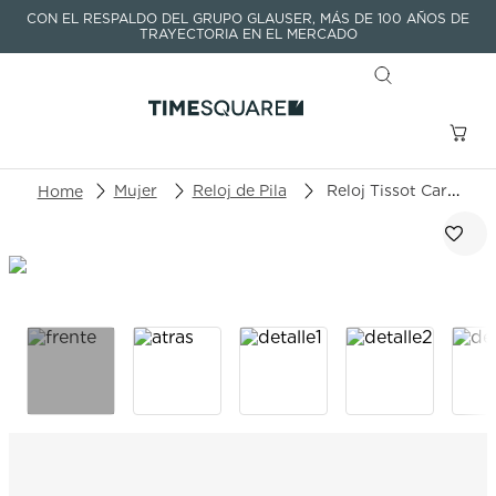
CON EL RESPALDO DEL GRUPO GLAUSER, MÁS DE 100 AÑOS DE
TRAYECTORIA EN EL MERCADO
Buscar un producto o artículo
Mujer
Reloj de Pila
Reloj Tissot Carson Premium Lady T122.210.22.033.01
TÉRMINOS MÁS BUSCADOS
1
.
seastar
2
.
aviation
3
.
tissot
4
.
integral
5
.
longines
6
.
prx