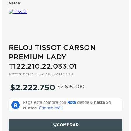
Marca:
7
.
prc
8
.
hamilton
9
.
mido
10
.
casio
RELOJ TISSOT CARSON
PREMIUM LADY
T122.210.22.033.01
Referencia
:
T122.210.22.033.01
$
2
.
222
.
750
$
2
.
615
.
000