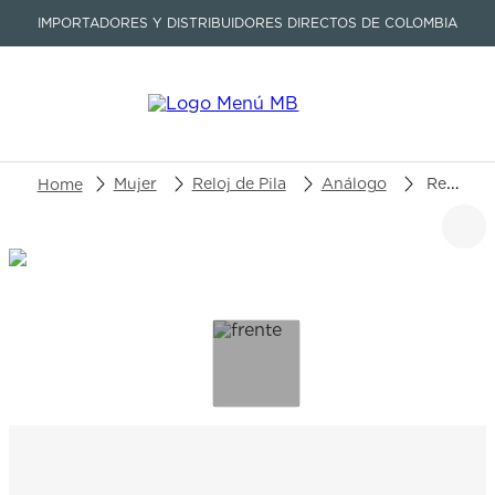
IMPORTADORES Y DISTRIBUIDORES DIRECTOS DE COLOMBIA
Buscar un producto o artículo
Mujer
Reloj de Pila
Análogo
Reloj Tissot Lovely Square T058.109.11.036.00
TÉRMINOS MÁS BUSCADOS
1
.
seastar
2
.
aviation
3
.
integral
4
.
tissot
5
.
longines
6
.
prx