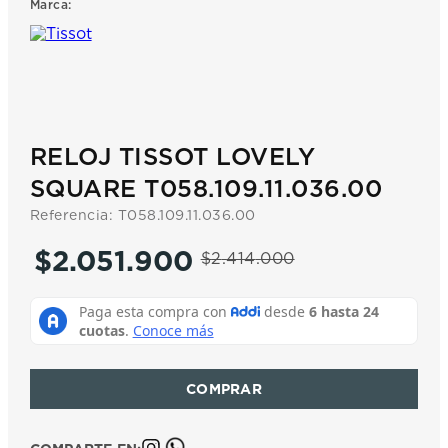
Marca:
7
.
prc
8
.
hamilton
9
.
mido
10
.
casio
RELOJ TISSOT LOVELY
SQUARE T058.109.11.036.00
Referencia
:
T058.109.11.036.00
$
2
.
051
.
900
$
2
.
414
.
000