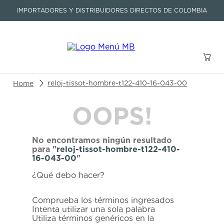
IMPORTADORES Y DISTRIBUIDORES DIRECTOS DE COLOMBIA
Buscar un producto o artículo
reloj-tissot-hombre-t122-410-16-043-00
OOPS!
TÉRMINOS MÁS BUSCADOS
1
.
seastar
No encontramos ningún resultado
2
.
aviation
para "
reloj-tissot-hombre-t122-410-
16-043-00
"
3
.
integral
¿Qué debo hacer?
4
.
tissot
5
.
longines
Comprueba los términos ingresados
Intenta utilizar una sola palabra
6
.
prx
Utiliza términos genéricos en la