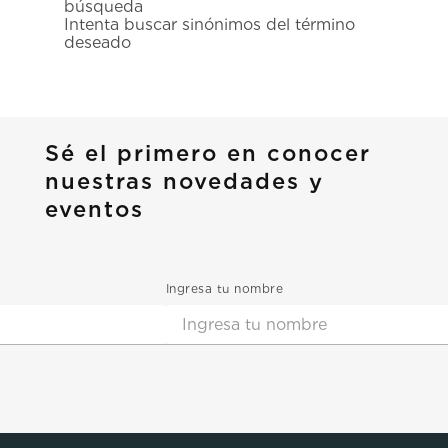
búsqueda
7
.
prc
Intenta buscar sinónimos del término
deseado
8
.
hamilton
9
.
mido
10
.
casio
Sé el primero en conocer
nuestras novedades y
eventos
Ingresa tu nombre