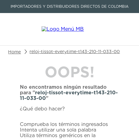
IMPORTADORES Y DISTRIBUIDORES DIRECTOS DE COLOMBIA
Buscar un producto o artículo
reloj-tissot-everytime-t143-210-11-033-00
OOPS!
TÉRMINOS MÁS BUSCADOS
1
.
seastar
No encontramos ningún resultado
2
.
aviation
para "
reloj-tissot-everytime-t143-210-
11-033-00
"
3
.
integral
¿Qué debo hacer?
4
.
tissot
5
.
longines
Comprueba los términos ingresados
Intenta utilizar una sola palabra
6
.
prc
Utiliza términos genéricos en la