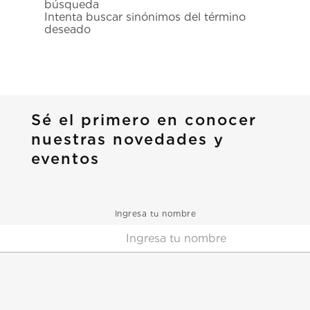
búsqueda
7
.
prx
Intenta buscar sinónimos del término
deseado
8
.
hamilton
9
.
mido
10
.
casio
Sé el primero en conocer
nuestras novedades y
eventos
Ingresa tu nombre