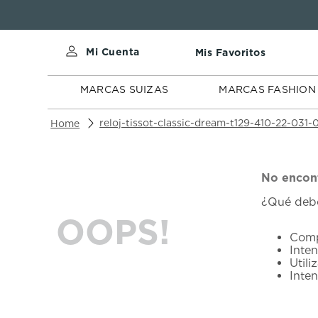
MARCAS
MARCAS
SUIZAS
FASHION
MARCAS SUIZAS
MARCAS FASHION
reloj-tissot-classic-dream-t129-410-22-031
No encont
¿Qué deb
OOPS!
Comp
Inten
Utili
Inte