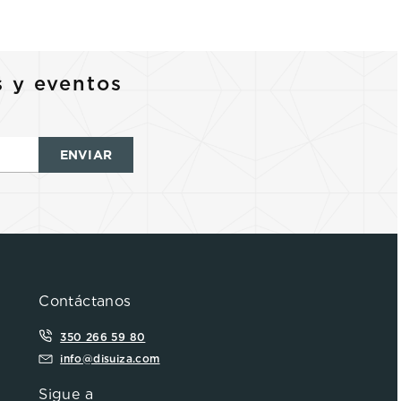
s y eventos
ENVIAR
Contáctanos
350 266 59 80
info@disuiza.com
Sigue a