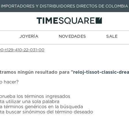
IMPORTADORES Y DISTRIBUIDORES DIRECTOS DE COLOMBIA
TARJETAS
JOYERÍA
NOVEDADES
SALE
TIEND
DE REGALO
TÉRMINOS MÁS BUSCADOS
1
.
seastar
TÉRMINOS MÁS BUSCADOS
JOYERÍA
NOVEDADES
SALE
2
.
aviation
1
.
seastar
3
.
tissot
-00-t129-410-22-031-00
2
.
aviation
4
.
integral
3
.
tissot
5
.
longines
4
.
integral
ramos ningún resultado para "
reloj-tissot-classic-d
6
.
prx
o hacer?
5
.
longines
7
.
prc
6
.
prx
rueba los términos ingresados
8
.
hamilton
ta utilizar una sola palabra
7
.
prc
za términos genéricos en la búsqueda
9
.
mido
nta buscar sinónimos del término deseado
8
.
hamilton
10
.
casio
9
.
mido