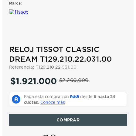
Marca:
7
.
prc
8
.
hamilton
9
.
mido
10
.
casio
RELOJ TISSOT CLASSIC
DREAM T129.210.22.031.00
Referencia
:
T129.210.22.031.00
$
1
.
921
.
000
$
2
.
260
.
000