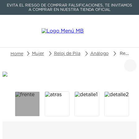
EVITA EL RIESGO DE COMPRAR FALSIFICACIONES, TE INVITAMOS
A COMPRAR EN NUESTRA TIENDA OFICIAL
Buscar un producto o artículo
Mujer
Reloj de Pila
Análogo
Reloj Tissot Classic Dream T129.210.22.031.00
TÉRMINOS MÁS BUSCADOS
1
.
seastar
2
.
aviation
3
.
tissot
4
.
integral
5
.
longines
6
.
prx