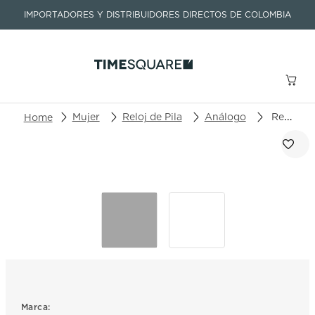
IMPORTADORES Y DISTRIBUIDORES DIRECTOS DE COLOMBIA
Buscar un producto o artículo
Mujer
Reloj de Pila
Análogo
Reloj Time Force Tornado Lady TF5051LG-02M
TÉRMINOS MÁS BUSCADOS
1
.
seastar
2
.
aviation
3
.
integral
4
.
tissot
5
.
longines
6
.
prc
Marca: