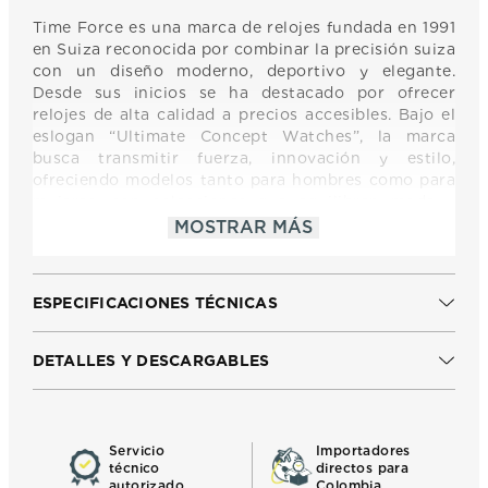
Time Force es una marca de relojes fundada en 1991
en Suiza reconocida por combinar la precisión suiza
con un diseño moderno, deportivo y elegante.
Desde sus inicios se ha destacado por ofrecer
relojes de alta calidad a precios accesibles. Bajo el
eslogan “Ultimate Concept Watches”, la marca
busca transmitir fuerza, innovación y estilo,
ofreciendo modelos tanto para hombres como para
mujeres, con colecciones que equilibran moda y
funcionalidad. Time Force mantiene una identidad
MOSTRAR MÁS
dinámica y contemporánea, orientada a quienes
buscan un reloj con carácter, de buena calidad y
diseño distintivo.
ESPECIFICACIONES TÉCNICAS
DETALLES Y DESCARGABLES
Servicio
Importadores
técnico
directos para
autorizado
Colombia