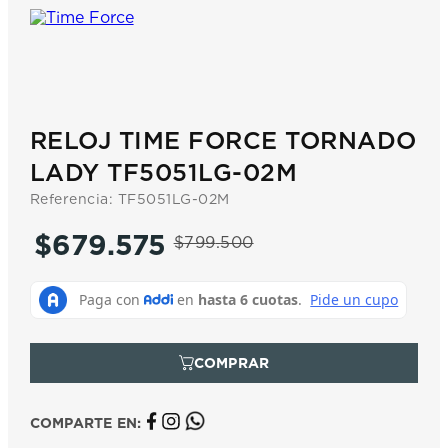
7
.
prx
8
.
hamilton
9
.
mido
10
.
casio
RELOJ TIME FORCE TORNADO
LADY TF5051LG-02M
Referencia
:
TF5051LG-02M
$
679
.
575
$
799
.
500
COMPARTE EN: