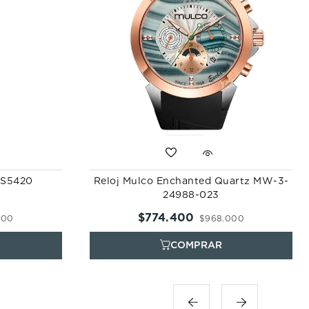
 ES5420
Reloj Mulco Enchanted Quartz MW-3-
24988-023
$
774
.
400
000
$
968
.
000