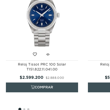
Reloj Tissot PRC 100 Solar
Reloj
T151.822.11.041.00
$
2
.
599
.
200
$
5
$
2
.
888
.
000