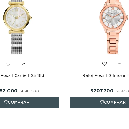
 Fossil Carlie ES5463
Reloj Fossil Gilmore
52
.
000
$
707
.
200
$
690
.
000
$
884
.