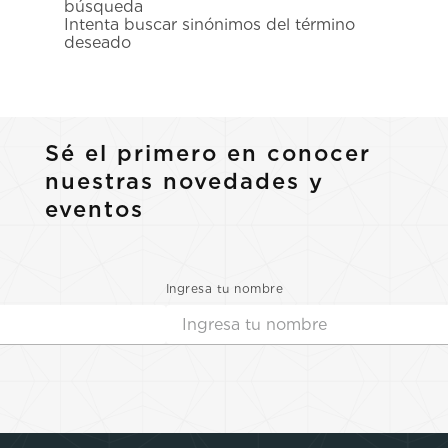
búsqueda
7
.
prx
Intenta buscar sinónimos del término
deseado
8
.
hamilton
9
.
mido
10
.
casio
Sé el primero en conocer
nuestras novedades y
eventos
Ingresa tu nombre