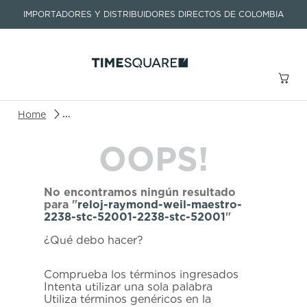
IMPORTADORES Y DISTRIBUIDORES DIRECTOS DE COLOMBIA
Buscar un producto o artículo
reloj-raymond-weil-maestro-2238-stc-52001-2238
OOPS!
TÉRMINOS MÁS BUSCADOS
1
.
seastar
No encontramos ningún resultado
2
.
aviation
para "
reloj-raymond-weil-maestro-
2238-stc-52001-2238-stc-52001
"
3
.
integral
¿Qué debo hacer?
4
.
tissot
5
.
longines
Comprueba los términos ingresados
Intenta utilizar una sola palabra
6
.
prc
Utiliza términos genéricos en la