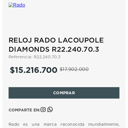
7
.
prc
8
.
hamilton
9
.
mido
10
.
casio
RELOJ RADO LACOUPOLE
DIAMONDS R22.240.70.3
Referencia
:
R22.240.70.3
$
15
.
216
.
700
$
17
.
902
.
000
COMPARTE EN:
Rado es una marca reconocida mundialmente,