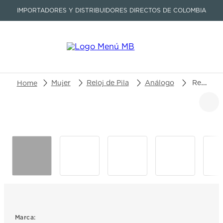
IMPORTADORES Y DISTRIBUIDORES DIRECTOS DE COLOMBIA
Buscar un producto o artículo
Mujer
Reloj de Pila
Análogo
Reloj Rado LaCoupole Diamonds R22.240.70.3
TÉRMINOS MÁS BUSCADOS
1
.
seastar
2
.
aviation
3
.
integral
4
.
tissot
5
.
longines
6
.
prx
Marca: