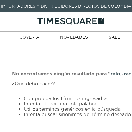
IMPORTADORES Y DISTRIBUIDORES DIRECTOS DE COLOMBIA
TARJETAS
JOYERÍA
NOVEDADES
SALE
TIENDA
DE REGALO
TÉRMINOS MÁS BUSCADOS
1
.
seastar
TÉRMINOS MÁS BUSCADOS
JOYERÍA
NOVEDADES
SALE
2
.
aviation
1
.
seastar
3
.
integral
2
.
aviation
4
.
tissot
3
.
integral
5
.
longines
4
.
tissot
No encontramos ningún resultado para "
reloj-ra
6
.
prc
¿Qué debo hacer?
5
.
longines
7
.
prx
6
.
prc
Comprueba los términos ingresados
8
.
hamilton
Intenta utilizar una sola palabra
7
.
prx
Utiliza términos genéricos en la búsqueda
9
.
mido
Intenta buscar sinónimos del término deseado
8
.
hamilton
10
.
casio
9
.
mido