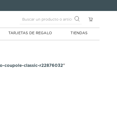
Buscar un producto o artículo
S
Buscar un producto o artículo
TARJETAS DE REGALO
TIENDAS
do-coupole-classic-r22876032
"