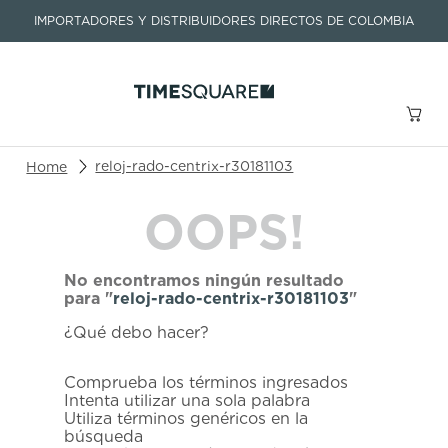
IMPORTADORES Y DISTRIBUIDORES DIRECTOS DE COLOMBIA
Buscar un producto o artículo
reloj-rado-centrix-r30181103
OOPS!
TÉRMINOS MÁS BUSCADOS
1
.
seastar
No encontramos ningún resultado
2
.
aviation
para "
reloj-rado-centrix-r30181103
"
3
.
integral
¿Qué debo hacer?
4
.
tissot
Comprueba los términos ingresados
5
.
longines
Intenta utilizar una sola palabra
Utiliza términos genéricos en la
6
.
prc
búsqueda