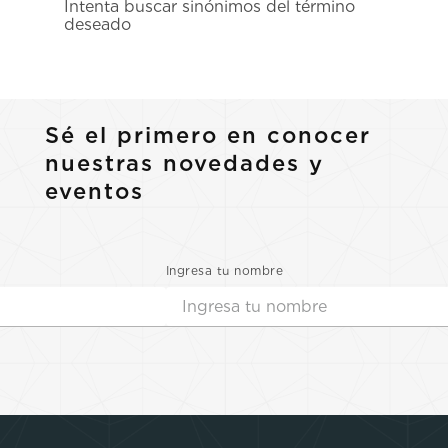
Intenta buscar sinónimos del término
7
.
prx
deseado
8
.
hamilton
9
.
mido
10
.
casio
Sé el primero en conocer
nuestras novedades y
eventos
Ingresa tu nombre