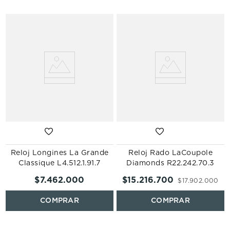
0
Reloj Longines La Grande
Reloj Rado LaCoupole
Classique L4.512.1.91.7
Diamonds R22.242.70.3
$
7
.
462
.
000
$
15
.
216
.
700
$
17
.
902
.
000