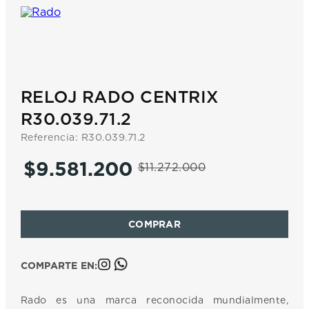
7
.
prx
8
.
hamilton
9
.
mido
10
.
casio
RELOJ RADO CENTRIX
R30.039.71.2
Referencia
:
R30.039.71.2
$
9
.
581
.
200
$
11
.
272
.
000
COMPARTE EN:
Rado es una marca reconocida mundialmente,