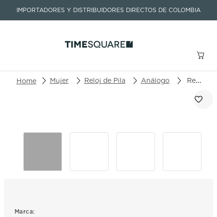
IMPORTADORES Y DISTRIBUIDORES DIRECTOS DE COLOMBIA
Buscar un producto o artículo
Mujer
Reloj de Pila
Análogo
Reloj Rado Centrix R30.039.71.2
TÉRMINOS MÁS BUSCADOS
1
.
seastar
2
.
aviation
3
.
integral
4
.
tissot
5
.
longines
6
.
prc
Marca: