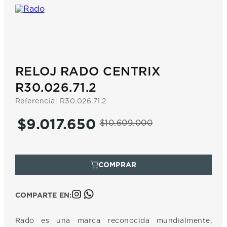
7
.
prc
8
.
hamilton
9
.
mido
10
.
casio
RELOJ RADO CENTRIX
R30.026.71.2
Referencia
:
R30.026.71.2
$
9
.
017
.
650
$
10
.
609
.
000
COMPARTE EN:
Rado es una marca reconocida mundialmente,