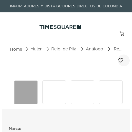
IMPORTADORES Y DISTRIBUIDORES DIRECTOS DE COLOMBIA
Buscar un producto o artículo
Mujer
Reloj de Pila
Análogo
Reloj Rado Centrix R30.026.71.2
TÉRMINOS MÁS BUSCADOS
1
.
seastar
2
.
aviation
3
.
tissot
4
.
integral
5
.
longines
6
.
prx
Marca: