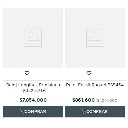
Reloj Longines Primaluna
Reloj Fossil Raquel ES5434
L8.142.4.71.6
$
7
.
854
.
000
$
861
.
600
$
1
.
077
.
000