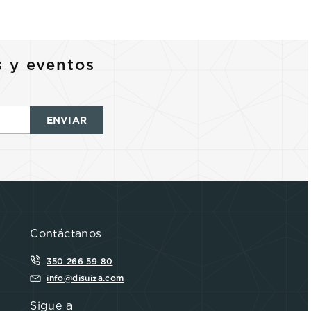
s y eventos
ENVIAR
Contáctanos
350 266 59 80
info@disuiza.com
Sigue a