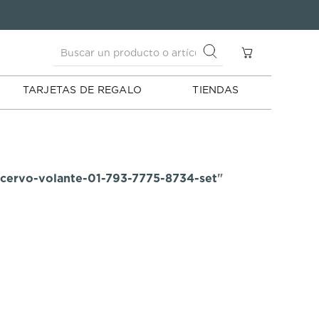
Buscar un producto o artículo
S
Buscar un producto o artículo
TARJETAS DE REGALO
TIENDAS
x-cervo-volante-01-793-7775-8734-set
"