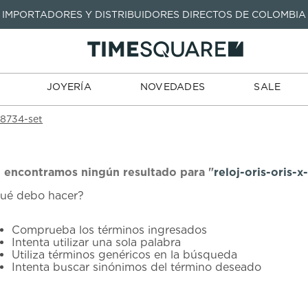
IMPORTADORES Y DISTRIBUIDORES DIRECTOS DE COLOMBIA
TARJETAS
JOYERÍA
NOVEDADES
SALE
TIENDA
DE REGALO
TÉRMINOS MÁS BUSCADOS
1
.
seastar
TÉRMINOS MÁS BUSCADOS
JOYERÍA
NOVEDADES
SALE
2
.
aviation
1
.
seastar
3
.
integral
-8734-set
2
.
aviation
4
.
tissot
3
.
integral
5
.
longines
4
.
tissot
 encontramos ningún resultado para "
reloj-oris-oris-
6
.
prx
ué debo hacer?
5
.
longines
7
.
prc
6
.
prx
Comprueba los términos ingresados
8
.
hamilton
Intenta utilizar una sola palabra
7
.
prc
Utiliza términos genéricos en la búsqueda
9
.
mido
Intenta buscar sinónimos del término deseado
8
.
hamilton
10
.
casio
9
.
mido