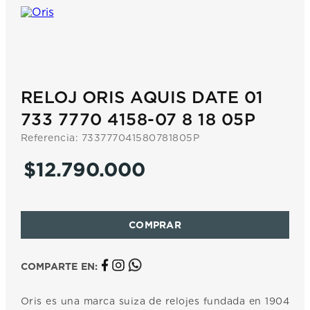
7
.
prx
8
.
hamilton
9
.
mido
10
.
casio
RELOJ ORIS AQUIS DATE 01
733 7770 4158-07 8 18 05P
Referencia
:
733777041580781805P
$
12
.
790
.
000
COMPARTE EN:
Oris es una marca suiza de relojes fundada en 1904