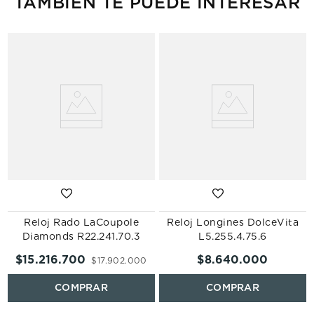
TAMBIÉN TE PUEDE INTERESAR
Reloj Rado LaCoupole
Reloj Longines DolceVita
Diamonds R22.241.70.3
L5.255.4.75.6
$
15
.
216
.
700
$
8
.
640
.
000
$
17
.
902
.
000