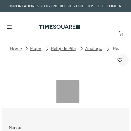
IMPORTADORES Y DISTRIBUIDORES DIRECTOS DE COLOMBIA
Buscar un producto o artículo
Mujer
Reloj de Pila
Análogo
Reloj Oris Aquis Date 01 733 7770 4158-07 8 18 05P
TÉRMINOS MÁS BUSCADOS
1
.
seastar
2
.
aviation
3
.
integral
4
.
tissot
5
.
longines
6
.
prc
Marca: