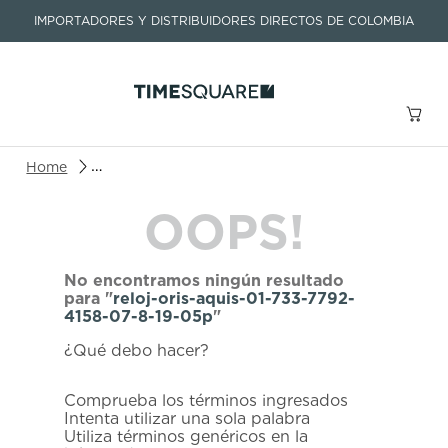
IMPORTADORES Y DISTRIBUIDORES DIRECTOS DE COLOMBIA
Buscar un producto o artículo
reloj-oris-aquis-01-733-7792-4158-07-8-19-05p
OOPS!
TÉRMINOS MÁS BUSCADOS
1
.
seastar
No encontramos ningún resultado
2
.
aviation
para "
reloj-oris-aquis-01-733-7792-
4158-07-8-19-05p
"
3
.
tissot
¿Qué debo hacer?
4
.
integral
5
.
longines
Comprueba los términos ingresados
Intenta utilizar una sola palabra
6
.
prx
Utiliza términos genéricos en la