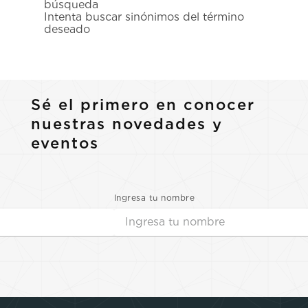
búsqueda
7
.
prc
Intenta buscar sinónimos del término
deseado
8
.
hamilton
9
.
mido
10
.
casio
Sé el primero en conocer
nuestras novedades y
eventos
Ingresa tu nombre