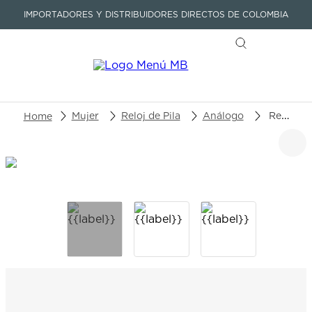
IMPORTADORES Y DISTRIBUIDORES DIRECTOS DE COLOMBIA
Buscar un producto o artículo
Mujer
Reloj de Pila
Análogo
Reloj Mulco M10 Namaste MW-3-21837-013
TÉRMINOS MÁS BUSCADOS
1
.
seastar
2
.
aviation
3
.
integral
4
.
tissot
5
.
longines
6
.
prx