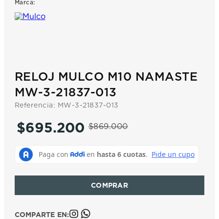
Marca:
7
.
prc
8
.
hamilton
9
.
mido
10
.
casio
RELOJ MULCO M10 NAMASTE
MW-3-21837-013
Referencia
:
MW-3-21837-013
$
695
.
200
$
869
.
000
COMPARTE EN: