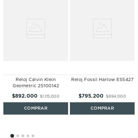
Reloj Calvin Klein
Reloj Fossil Harlow ES5427
Geometric 25100142
$
892
.
000
$
795
.
200
$
1
.
115
.
000
$
994
.
000