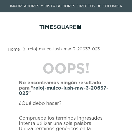
IMPORTADORES Y DISTRIBUIDORES DIRECTOS DE COLOMBIA
Buscar un producto o artículo
reloj-mulco-lush-mw-3-20637-023
OOPS!
TÉRMINOS MÁS BUSCADOS
1
.
seastar
No encontramos ningún resultado
2
.
aviation
para "
reloj-mulco-lush-mw-3-20637-
023
"
3
.
tissot
¿Qué debo hacer?
4
.
integral
5
.
longines
Comprueba los términos ingresados
Intenta utilizar una sola palabra
6
.
prc
Utiliza términos genéricos en la