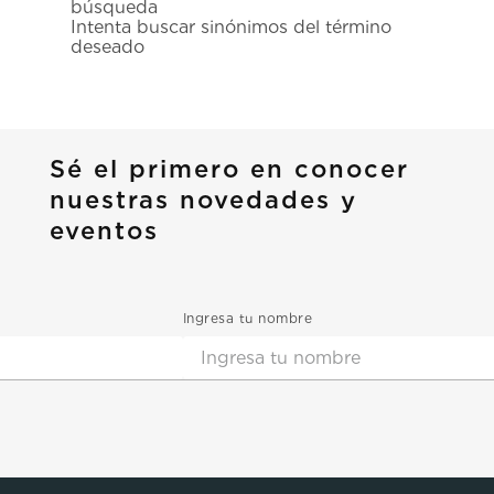
búsqueda
7
.
prx
Intenta buscar sinónimos del término
deseado
8
.
mido
9
.
hamilton
10
.
casio
Sé el primero en conocer
nuestras novedades y
eventos
Ingresa tu nombre