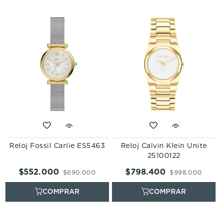
Reloj Fossil Carlie ES5463
Reloj Calvin Klein Unite
25100122
$
552
.
000
$
798
.
400
$
690
.
000
$
998
.
000