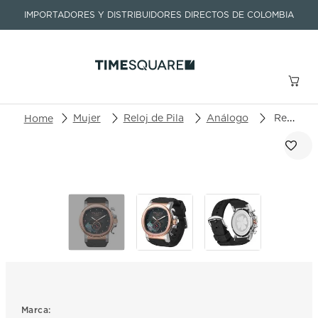
IMPORTADORES Y DISTRIBUIDORES DIRECTOS DE COLOMBIA
Buscar un producto o artículo
Mujer
Reloj de Pila
Análogo
Reloj Mulco La Fleur Gardenia MW-3-241051-023
TÉRMINOS MÁS BUSCADOS
1
.
seastar
2
.
aviation
3
.
tissot
4
.
integral
5
.
longines
6
.
prx
Marca: