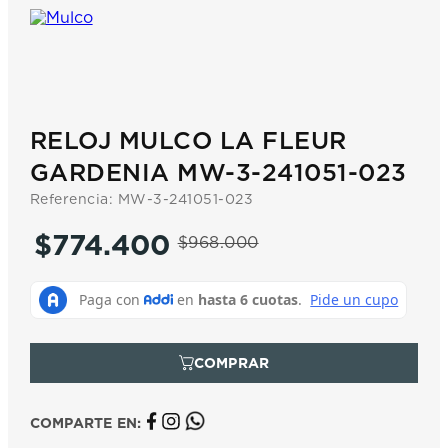
7
.
prc
8
.
hamilton
9
.
mido
10
.
casio
RELOJ MULCO LA FLEUR
GARDENIA MW-3-241051-023
Referencia
:
MW-3-241051-023
$
774
.
400
$
968
.
000
COMPARTE EN: