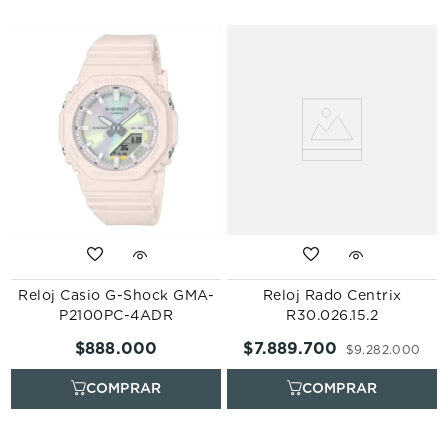
Reloj Casio G-Shock GMA-
Reloj Rado Centrix
P2100PC-4ADR
R30.026.15.2
$
888
.
000
$
7
.
889
.
700
$
9
.
282
.
000