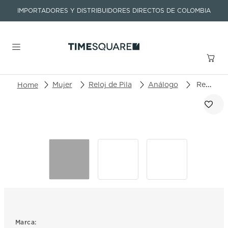
IMPORTADORES Y DISTRIBUIDORES DIRECTOS DE COLOMBIA
Buscar un producto o artículo
Mujer
Reloj de Pila
Análogo
Reloj Mulco Enchanted Quartz MW-3-24988-043
TÉRMINOS MÁS BUSCADOS
1
.
seastar
2
.
aviation
3
.
integral
4
.
tissot
5
.
longines
6
.
prc
Marca: