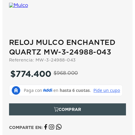
7
.
prx
8
.
hamilton
9
.
mido
10
.
casio
RELOJ MULCO ENCHANTED
QUARTZ MW-3-24988-043
Referencia
:
MW-3-24988-043
$
774
.
400
$
968
.
000
COMPARTE EN: