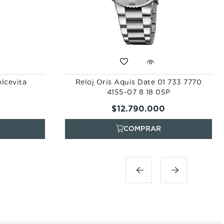
olcevita
Reloj Oris Aquis Date 01 733 7770
4155-07 8 18 05P
$
12
.
790
.
000