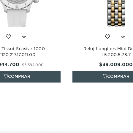
j Tissot Seastar 1000
Reloj Longines Mini D
T120.217.17.011.00
L5.200.5.78.7
044
.
700
$
39
.
009
.
000
$
3
.
582
.
000