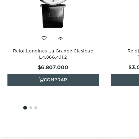
Reloj Longines La Grande Clasique
Relo
L4.866.4.11.2
$
6
.
807
.
000
$
3
.