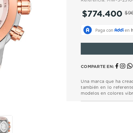
Referencia
:
MW-3-23100
10
.
casio
$
774
.
400
$
9
COMPARTE EN:
Una marca que ha creado
también en lo referent
modelos en colores vibra