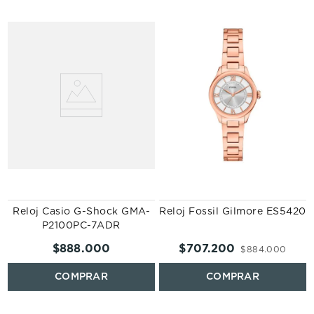
-
Reloj Casio G-Shock GMA-
Reloj Fossil Gilmore ES5420
P2100PC-7ADR
$
888
.
000
$
707
.
200
$
884
.
000