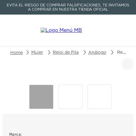
EVITA EL RIESGO DE COMPRAR FALSIFICACIONES, TE INVITAMOS
A COMPRAR EN NUESTRA TIENDA OFICIAL
Buscar un producto o artículo
Mujer
Reloj de Pila
Análogo
Reloj Mulco Blue Marine Medusa MW-3-241029-022
TÉRMINOS MÁS BUSCADOS
1
.
seastar
2
.
aviation
3
.
integral
4
.
tissot
5
.
longines
6
.
prc
Marca: