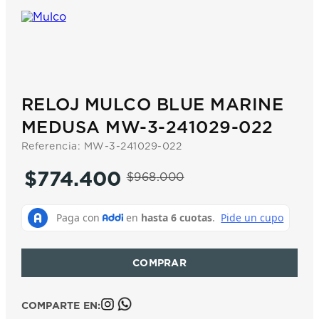
7
.
prx
8
.
hamilton
9
.
mido
10
.
casio
RELOJ MULCO BLUE MARINE
MEDUSA MW-3-241029-022
Referencia
:
MW-3-241029-022
$
774
.
400
$
968
.
000
COMPARTE EN: