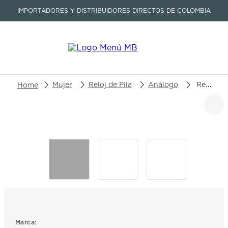
IMPORTADORES Y DISTRIBUIDORES DIRECTOS DE COLOMBIA
Buscar un producto o artículo
Mujer
Reloj de Pila
Análogo
Reloj Mulco Blue Marine Medusa MW-3-241029-012
TÉRMINOS MÁS BUSCADOS
1
.
seastar
2
.
aviation
3
.
integral
4
.
tissot
5
.
longines
6
.
prc
Marca: