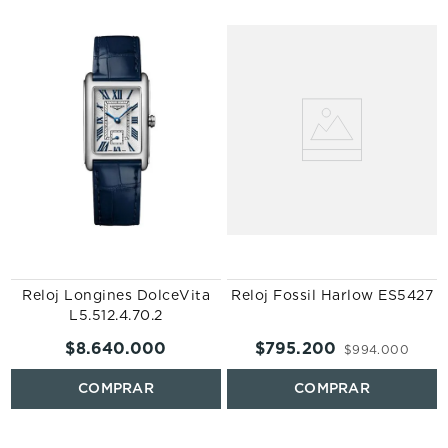
Reloj Longines DolceVita
Reloj Fossil Harlow ES5427
L5.512.4.70.2
$
8
.
640
.
000
$
795
.
200
$
994
.
000