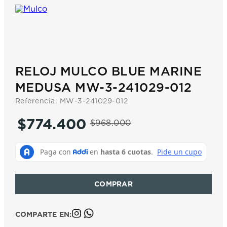
7
.
prx
8
.
hamilton
9
.
mido
10
.
casio
RELOJ MULCO BLUE MARINE
MEDUSA MW-3-241029-012
Referencia
:
MW-3-241029-012
$
774
.
400
$
968
.
000
COMPARTE EN: