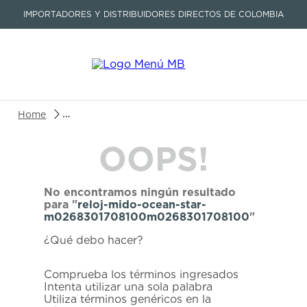
IMPORTADORES Y DISTRIBUIDORES DIRECTOS DE COLOMBIA
Buscar un producto o artículo
reloj-mido-ocean-star-m0268301708100m026830
OOPS!
TÉRMINOS MÁS BUSCADOS
1
.
seastar
No encontramos ningún resultado
2
.
aviation
para "
reloj-mido-ocean-star-
m0268301708100m0268301708100
"
3
.
tissot
¿Qué debo hacer?
4
.
integral
5
.
longines
Comprueba los términos ingresados
Intenta utilizar una sola palabra
6
.
prc
Utiliza términos genéricos en la