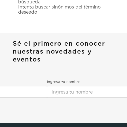
búsqueda
7
.
prx
Intenta buscar sinónimos del término
deseado
8
.
mido
9
.
hamilton
10
.
casio
Sé el primero en conocer
nuestras novedades y
eventos
Ingresa tu nombre