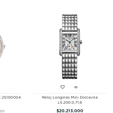
ss 25100004
Reloj Longines Mini Dolcevita
L5.200.0.71.6
$
20
.
213
.
000
00