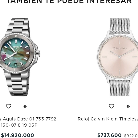
TAMBIÉN TE PUEDE INTERESAR
s Aquis Date 01 733 7792
Reloj Calvin Klein Timele
4150-07 8 19 05P
$
14
.
920
.
000
$
737
.
600
$
922
.
0