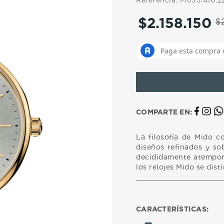
Referencia
:
M033.410.2
10
.
casio
$
2
.
158
.
150
$
COMPARTE EN:
La filosofía de Mido c
diseños refinados y sob
decididamente atempora
los relojes Mido se dist
CARACTERÍSTICAS: