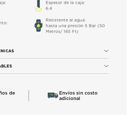
aja
:
Espesor de la caja
:
6.4
Resistente al agua
:
nto
:
hasta una presión 5 Bar (50
Metros/ 165 Ft)
CNICAS
ABLES
ños de
Envíos sin costo
adicional