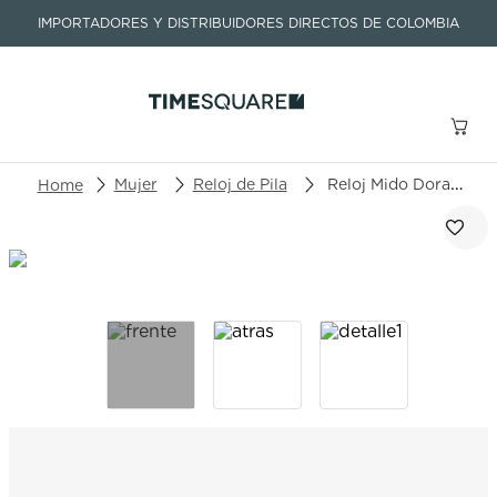
IMPORTADORES Y DISTRIBUIDORES DIRECTOS DE COLOMBIA
Buscar un producto o artículo
Mujer
Reloj de Pila
Reloj Mido Dorada M033.210.11.031.00
TÉRMINOS MÁS BUSCADOS
1
.
seastar
2
.
aviation
3
.
integral
4
.
tissot
5
.
longines
6
.
prc