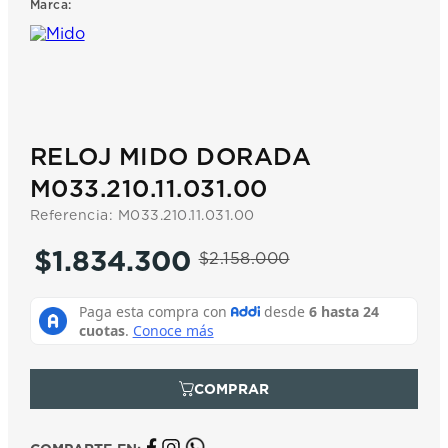
Marca:
7
.
prx
8
.
hamilton
9
.
mido
10
.
casio
RELOJ MIDO DORADA
M033.210.11.031.00
Referencia
:
M033.210.11.031.00
$
1
.
834
.
300
$
2
.
158
.
000