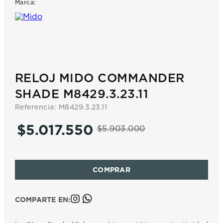
Marca:
7
.
prc
8
.
hamilton
9
.
mido
10
.
casio
RELOJ MIDO COMMANDER
SHADE M8429.3.23.11
Referencia
:
M8429.3.23.11
$
5
.
017
.
550
$
5
.
903
.
000
COMPARTE EN: