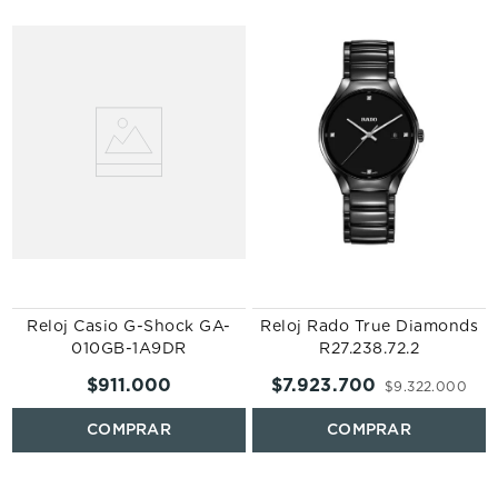
0
Reloj Casio G-Shock GA-
Reloj Rado True Diamonds
010GB-1A9DR
R27.238.72.2
$
911
.
000
$
7
.
923
.
700
$
9
.
322
.
000