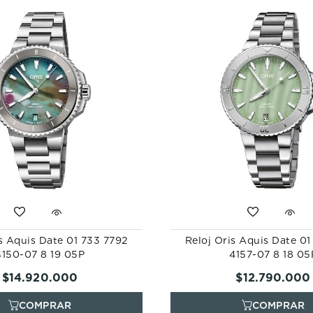
s Aquis Date 01 733 7792
Reloj Oris Aquis Date 0
4150-07 8 19 05P
4157-07 8 18 05
$
14
.
920
.
000
$
12
.
790
.
000