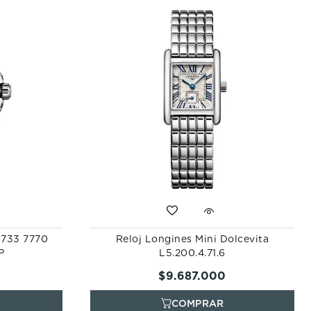
1 733 7770
Reloj Longines Mini Dolcevita
P
L5.200.4.71.6
$
9
.
687
.
000