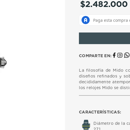
$
2
.
482
.
000
10
.
casio
COMPARTE EN:
La filosofía de Mido c
diseños refinados y sob
decididamente atempora
los relojes Mido se dist
CARACTERÍSTICAS:
Diámetro de la c
27,1