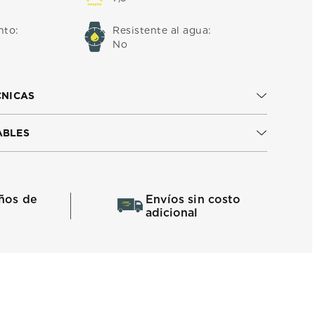
nto
:
Resistente al agua
:
No
CNICAS
ABLES
ños de
Envíos sin costo
adicional