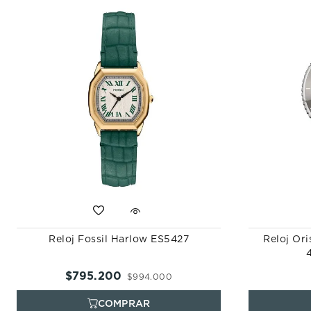
Reloj Fossil Harlow ES5427
Reloj Ori
$
795
.
200
$
994
.
000