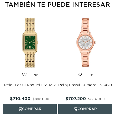
TAMBIÉN TE PUEDE INTERESAR
r
Reloj Fossil Raquel ES5452
Reloj Fossil Gilmore ES5420
$
710
.
400
$
707
.
200
$
888
.
000
$
884
.
000