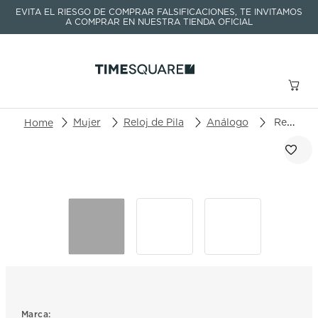
EVITA EL RIESGO DE COMPRAR FALSIFICACIONES, TE INVITAMOS
A COMPRAR EN NUESTRA TIENDA OFICIAL
Buscar un producto o artículo
Mujer
Reloj de Pila
Análogo
Reloj Mido Baroncelli Donna M022.210.11.046.00
TÉRMINOS MÁS BUSCADOS
1
.
seastar
2
.
aviation
3
.
tissot
4
.
integral
5
.
longines
6
.
prx
Marca: