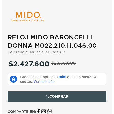
7
.
prc
8
.
hamilton
9
.
mido
10
.
casio
RELOJ MIDO BARONCELLI
DONNA M022.210.11.046.00
Referencia
:
M022.210.11.046.00
$
2
.
427
.
600
$
2
.
856
.
000
COMPARTE EN: