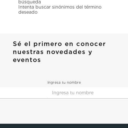
búsqueda
7
.
prc
Intenta buscar sinónimos del término
deseado
8
.
hamilton
9
.
mido
10
.
casio
Sé el primero en conocer
nuestras novedades y
eventos
Ingresa tu nombre