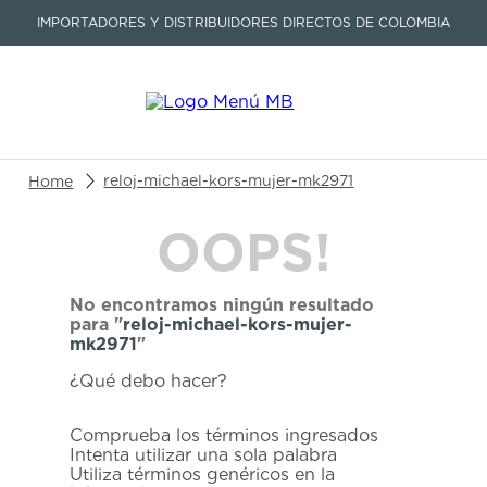
IMPORTADORES Y DISTRIBUIDORES DIRECTOS DE COLOMBIA
Buscar un producto o artículo
reloj-michael-kors-mujer-mk2971
OOPS!
TÉRMINOS MÁS BUSCADOS
1
.
seastar
No encontramos ningún resultado
2
.
aviation
para "
reloj-michael-kors-mujer-
mk2971
"
3
.
tissot
¿Qué debo hacer?
4
.
integral
5
.
longines
Comprueba los términos ingresados
Intenta utilizar una sola palabra
6
.
prx
Utiliza términos genéricos en la