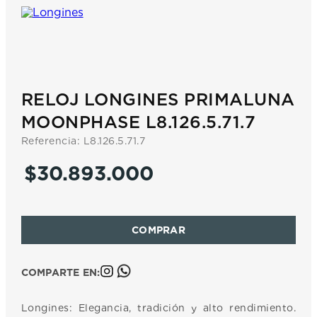
7
.
prc
8
.
hamilton
9
.
mido
10
.
casio
RELOJ LONGINES PRIMALUNA
MOONPHASE L8.126.5.71.7
Referencia
:
L8.126.5.71.7
$
30
.
893
.
000
COMPARTE EN:
Longines: Elegancia, tradición y alto rendimiento.