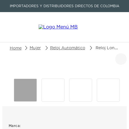
IMPORTADORES Y DISTRIBUIDORES DIRECTOS DE COLOMBIA
Buscar un producto o artículo
Mujer
Reloj Automático
Reloj Longines Primaluna Moonphase L8.126.5.71.7
TÉRMINOS MÁS BUSCADOS
1
.
seastar
2
.
aviation
3
.
tissot
4
.
integral
5
.
longines
6
.
prx
Marca: