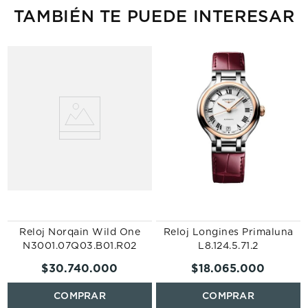
TAMBIÉN TE PUEDE INTERESAR
Reloj Norqain Wild One
Reloj Longines Primaluna
N3001.07Q03.B01.R02
L8.124.5.71.2
$
30
.
740
.
000
$
18
.
065
.
000