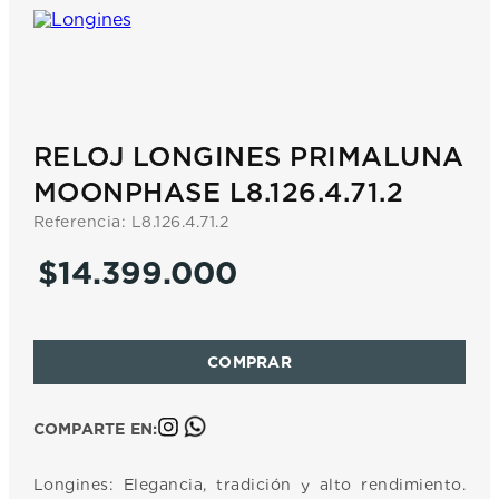
7
.
prx
8
.
hamilton
9
.
mido
10
.
casio
RELOJ LONGINES PRIMALUNA
MOONPHASE L8.126.4.71.2
Referencia
:
L8.126.4.71.2
$
14
.
399
.
000
COMPARTE EN:
Longines: Elegancia, tradición y alto rendimiento.