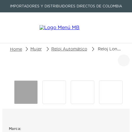
IMPORTADORES Y DISTRIBUIDORES DIRECTOS DE COLOMBIA
Buscar un producto o artículo
Mujer
Reloj Automático
Reloj Longines Primaluna Moonphase L8.126.4.71.2
TÉRMINOS MÁS BUSCADOS
1
.
seastar
2
.
aviation
3
.
integral
4
.
tissot
5
.
longines
6
.
prc
Marca: