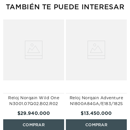
TAMBIÉN TE PUEDE INTERESAR
Reloj Norqain Wild One
Reloj Norqain Adventure
N3001.07Q02.B02.R02
N1800A84GA/E183/182S
$
29
.
940
.
000
$
13
.
450
.
000