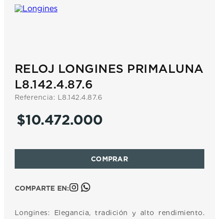
7
.
prx
8
.
mido
9
.
hamilton
10
.
casio
RELOJ LONGINES PRIMALUNA
L8.142.4.87.6
Referencia
:
L8.142.4.87.6
$
10
.
472
.
000
COMPARTE EN:
Longines: Elegancia, tradición y alto rendimiento.