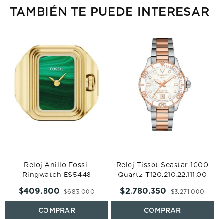
TAMBIÉN TE PUEDE INTERESAR
Reloj Anillo Fossil
Reloj Tissot Seastar 1000
Ringwatch ES5448
Quartz T120.210.22.111.00
$
409
.
800
$
2
.
780
.
350
$
683
.
000
$
3
.
271
.
000