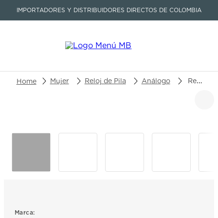
IMPORTADORES Y DISTRIBUIDORES DIRECTOS DE COLOMBIA
Buscar un producto o artículo
Mujer
Reloj de Pila
Análogo
Reloj Longines Primaluna L8.142.4.87.6
TÉRMINOS MÁS BUSCADOS
1
.
seastar
2
.
aviation
3
.
tissot
4
.
integral
5
.
longines
6
.
prc
Marca: