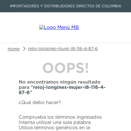
IMPORTADORES Y DISTRIBUIDORES DIRECTOS DE COLOMBIA
Buscar un producto o artículo
reloj-longines-mujer-l8-116-4-87-6
OOPS!
TÉRMINOS MÁS BUSCADOS
1
.
seastar
No encontramos ningún resultado
2
.
aviation
para "
reloj-longines-mujer-l8-116-4-
87-6
"
3
.
integral
¿Qué debo hacer?
4
.
tissot
5
.
longines
Comprueba los términos ingresados
Intenta utilizar una sola palabra
6
.
prc
Utiliza términos genéricos en la