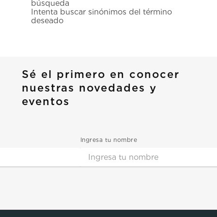
búsqueda
7
.
prx
Intenta buscar sinónimos del término
deseado
8
.
hamilton
9
.
mido
10
.
casio
Sé el primero en conocer
nuestras novedades y
eventos
Ingresa tu nombre