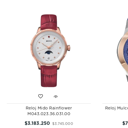
Reloj Mido Rainflower
Reloj Mul
M043.023.36.031.00
$
3
.
183
.
250
$
$
3
.
745
.
000