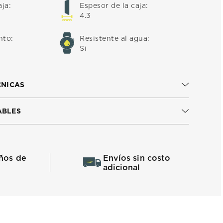
aja
:
Espesor de la caja
:
4.3
nto
:
Resistente al agua
:
Si
CNICAS
ABLES
ños de
Envíos sin costo
adicional