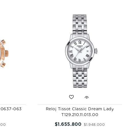
20637-063
Reloj Tissot Classic Dream Lady
T129.210.11.013.00
$
1
.
655
.
800
000
$
1
.
948
.
000