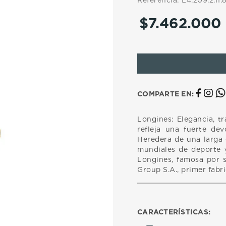
Referencia
:
L4.209.2.11.
10
.
casio
$
7
.
462
.
000
COMPARTE EN:
Longines: Elegancia, tr
refleja una fuerte dev
Heredera de una larga
mundiales de deporte y
Longines, famosa por s
Group S.A., primer fabr
CARACTERÍSTICAS: