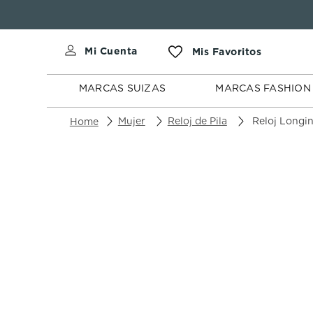
MARCAS
MARCAS
SUIZAS
FASHION
MARCAS SUIZAS
MARCAS FASHION
Mujer
Reloj de Pila
Reloj Longines La 