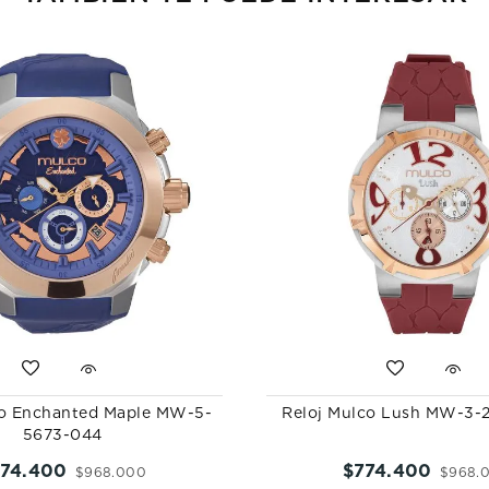
co Enchanted Maple MW-5-
Reloj Mulco Lush MW-3-
5673-044
774
.
400
$
774
.
400
$
968
.
000
$
968
.