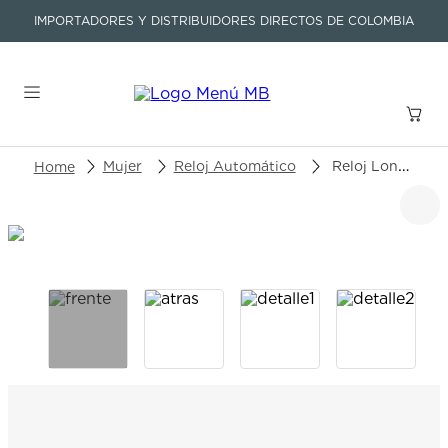
IMPORTADORES Y DISTRIBUIDORES DIRECTOS DE COLOMBIA
Buscar un producto o artículo
Mujer
Reloj Automático
Reloj Longines Master Collection L2.409.5.87.7
TÉRMINOS MÁS BUSCADOS
1
.
seastar
2
.
aviation
3
.
tissot
4
.
integral
5
.
longines
6
.
prx