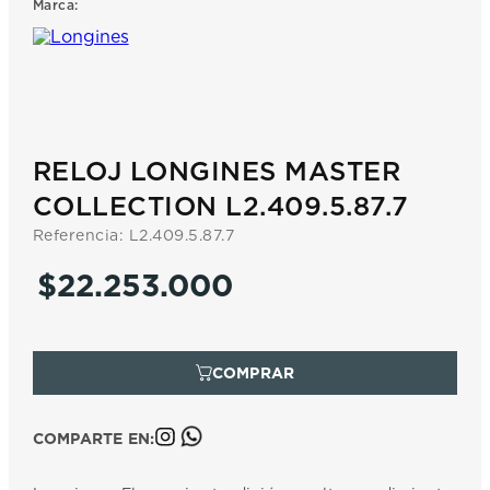
Marca:
7
.
prc
8
.
hamilton
9
.
mido
10
.
casio
RELOJ LONGINES MASTER
COLLECTION L2.409.5.87.7
Referencia
:
L2.409.5.87.7
$
22
.
253
.
000
COMPARTE EN: