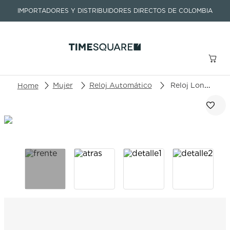
IMPORTADORES Y DISTRIBUIDORES DIRECTOS DE COLOMBIA
Buscar un producto o artículo
Mujer
Reloj Automático
Reloj Longines Master Collection L2.357.5.89.7
TÉRMINOS MÁS BUSCADOS
1
.
seastar
2
.
aviation
3
.
integral
4
.
tissot
5
.
longines
6
.
prx