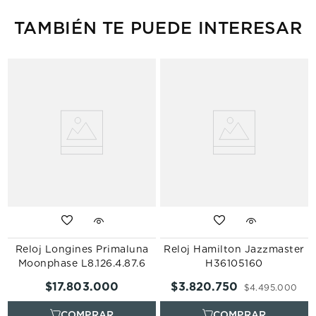
TAMBIÉN TE PUEDE INTERESAR
Reloj Longines Primaluna
Reloj Hamilton Jazzmaster
Moonphase L8.126.4.87.6
H36105160
$
17
.
803
.
000
$
3
.
820
.
750
$
4
.
495
.
000