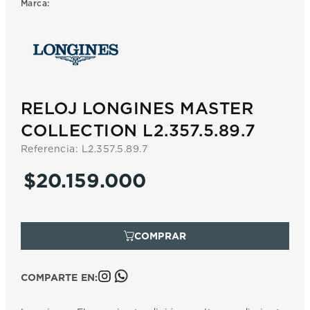
Marca:
7
.
prc
8
.
hamilton
9
.
mido
10
.
casio
RELOJ LONGINES MASTER
COLLECTION L2.357.5.89.7
Referencia
:
L2.357.5.89.7
$
20
.
159
.
000
COMPARTE EN: