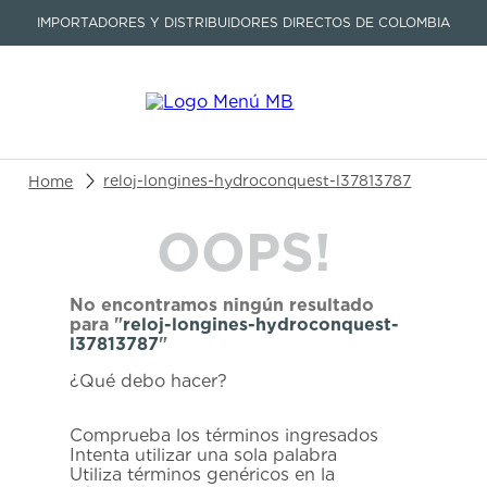
IMPORTADORES Y DISTRIBUIDORES DIRECTOS DE COLOMBIA
Buscar un producto o artículo
reloj-longines-hydroconquest-l37813787
OOPS!
TÉRMINOS MÁS BUSCADOS
1
.
seastar
No encontramos ningún resultado
2
.
aviation
para "
reloj-longines-hydroconquest-
l37813787
"
3
.
tissot
¿Qué debo hacer?
4
.
integral
5
.
longines
Comprueba los términos ingresados
Intenta utilizar una sola palabra
6
.
prx
Utiliza términos genéricos en la