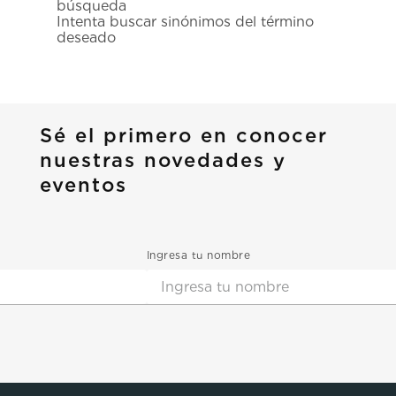
búsqueda
7
.
prc
Intenta buscar sinónimos del término
deseado
8
.
hamilton
9
.
mido
10
.
casio
Sé el primero en conocer
nuestras novedades y
eventos
Ingresa tu nombre