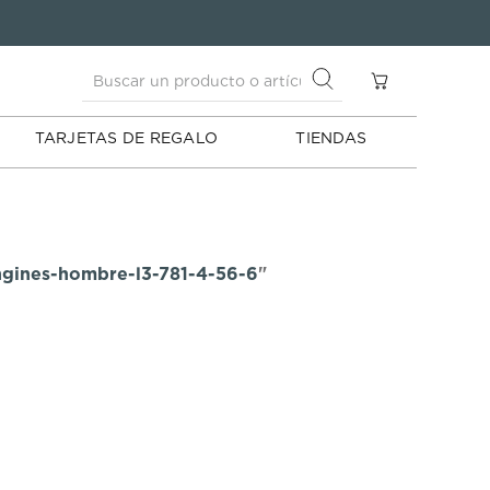
Buscar un producto o artículo
S
Buscar un producto o artículo
TARJETAS DE REGALO
TIENDAS
ongines-hombre-l3-781-4-56-6
"