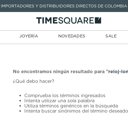
IMPORTADORES Y DISTRIBUIDORES DIRECTOS DE COLOMBIA
TARJETAS
JOYERÍA
NOVEDADES
SALE
TIENDA
DE REGALO
TÉRMINOS MÁS BUSCADOS
1
.
seastar
TÉRMINOS MÁS BUSCADOS
JOYERÍA
NOVEDADES
SALE
2
.
aviation
1
.
seastar
3
.
integral
2
.
aviation
4
.
tissot
3
.
integral
5
.
longines
4
.
tissot
No encontramos ningún resultado para "
reloj-l
6
.
prx
¿Qué debo hacer?
5
.
longines
7
.
prc
6
.
prx
Comprueba los términos ingresados
8
.
hamilton
Intenta utilizar una sola palabra
7
.
prc
Utiliza términos genéricos en la búsqueda
9
.
mido
Intenta buscar sinónimos del término deseado
8
.
hamilton
10
.
casio
9
.
mido