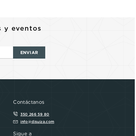
s y eventos
ENVIAR
Contáctanos
350 266 59 80
info@disuiza.com
Sigue a