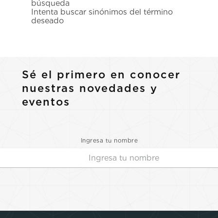
búsqueda
7
.
prx
Intenta buscar sinónimos del término
deseado
8
.
hamilton
9
.
mido
10
.
casio
Sé el primero en conocer
nuestras novedades y
eventos
Ingresa tu nombre