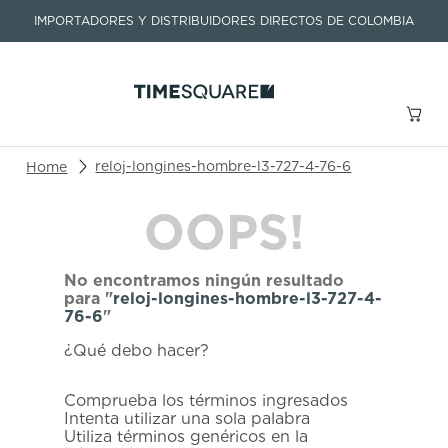
IMPORTADORES Y DISTRIBUIDORES DIRECTOS DE COLOMBIA
Buscar un producto o artículo
reloj-longines-hombre-l3-727-4-76-6
OOPS!
TÉRMINOS MÁS BUSCADOS
1
.
seastar
No encontramos ningún resultado
2
.
aviation
para "
reloj-longines-hombre-l3-727-4-
76-6
"
3
.
integral
¿Qué debo hacer?
4
.
tissot
5
.
longines
Comprueba los términos ingresados
Intenta utilizar una sola palabra
6
.
prc
Utiliza términos genéricos en la