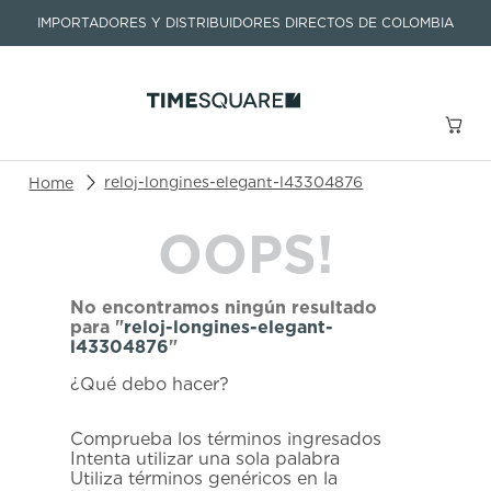
IMPORTADORES Y DISTRIBUIDORES DIRECTOS DE COLOMBIA
Buscar un producto o artículo
reloj-longines-elegant-l43304876
OOPS!
TÉRMINOS MÁS BUSCADOS
1
.
seastar
No encontramos ningún resultado
2
.
aviation
para "
reloj-longines-elegant-
l43304876
"
3
.
tissot
¿Qué debo hacer?
4
.
integral
5
.
longines
Comprueba los términos ingresados
Intenta utilizar una sola palabra
6
.
prc
Utiliza términos genéricos en la