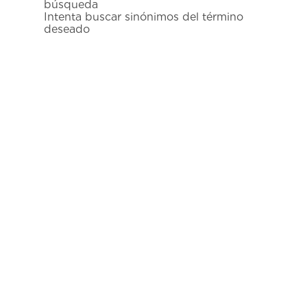
búsqueda
7
.
prx
Intenta buscar sinónimos del término
deseado
8
.
mido
9
.
hamilton
10
.
casio