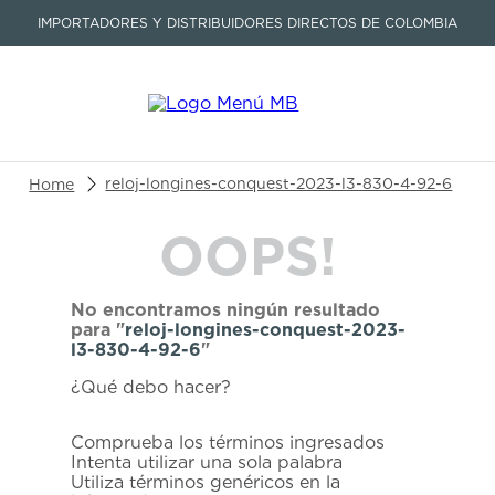
IMPORTADORES Y DISTRIBUIDORES DIRECTOS DE COLOMBIA
Buscar un producto o artículo
reloj-longines-conquest-2023-l3-830-4-92-6
OOPS!
TÉRMINOS MÁS BUSCADOS
1
.
seastar
No encontramos ningún resultado
2
.
aviation
para "
reloj-longines-conquest-2023-
l3-830-4-92-6
"
3
.
tissot
¿Qué debo hacer?
4
.
integral
5
.
longines
Comprueba los términos ingresados
Intenta utilizar una sola palabra
6
.
prc
Utiliza términos genéricos en la