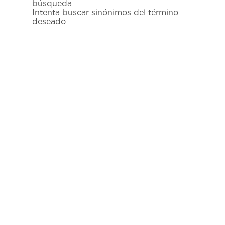
búsqueda
7
.
prx
Intenta buscar sinónimos del término
deseado
8
.
mido
9
.
hamilton
10
.
casio