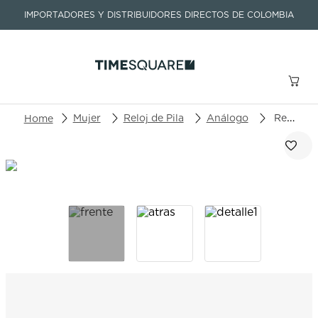
IMPORTADORES Y DISTRIBUIDORES DIRECTOS DE COLOMBIA
Buscar un producto o artículo
Mujer
Reloj de Pila
Análogo
Reloj Longines Conquest 2023 L3.430.4.07.6
TÉRMINOS MÁS BUSCADOS
1
.
seastar
2
.
aviation
3
.
integral
4
.
tissot
5
.
longines
6
.
prx