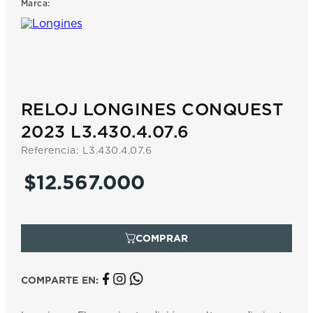
Marca:
7
.
prc
8
.
hamilton
9
.
mido
10
.
casio
RELOJ LONGINES CONQUEST
2023 L3.430.4.07.6
Referencia
:
L3.430.4.07.6
$
12
.
567
.
000
COMPARTE EN: