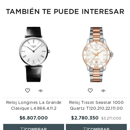
TAMBIÉN TE PUEDE INTERESAR
Reloj Longines La Grande
Reloj Tissot Seastar 1000
Clasique L4.866.4.11.2
Quartz T120.210.22.111.00
$
6
.
807
.
000
$
2
.
780
.
350
$
3
.
271
.
000